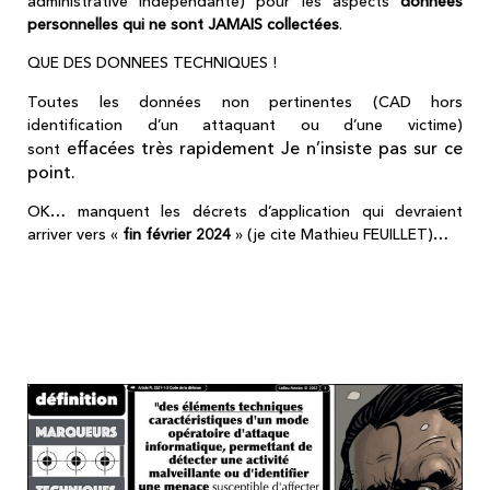
administrative indépendante) pour les aspects
données
personnelles qui ne sont JAMAIS collectées
.
QUE DES DONNEES TECHNIQUES !
Toutes les données non pertinentes (CAD hors
identification d’un attaquant ou d’une victime)
effacées
très rapidement Je n’insiste pas sur ce
sont
point.
OK… manquent les décrets d’application qui devraient
arriver vers «
fin février 2024
» (je cite Mathieu FEUILLET)…
RAPPEL de la définition des "marqueurs
techniques" (décret de 2018 en
application de la LPM 2018)