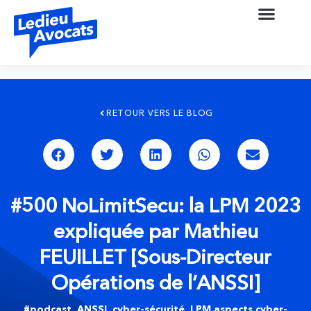
RETOUR VERS LE BLOG
#500 NoLimitSecu: la LPM 2023
expliquée par Mathieu
FEUILLET [Sous-Directeur
Opérations de l’ANSSI]
#podcast
,
ANSSI
,
cyber-sécurité
,
LPM aspects cyber-