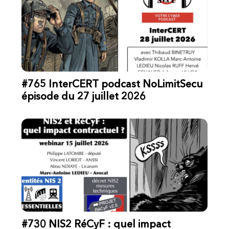
#765 InterCERT podcast NoLimitSecu
épisode du 27 juillet 2026
#730 NIS2 RéCyF : quel impact