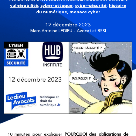
vulnérabilité
,
cyber-attaque
,
cyber-sécurité
,
histoire
du numérique
,
menace cyber
12 décembre 2023
Marc-Antoine LEDIEU – Avocat et RSSI
10 minutes pour expliquer
POURQUOI des obligations de