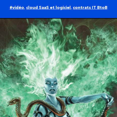
#vidéo
,
cloud SaaS et logiciel
,
contrats IT BtoB