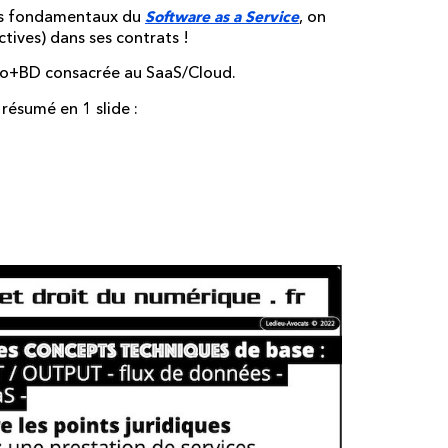
ques fondamentaux du
, on
Software as a Service
ctives) dans ses contrats !
déo+BD consacrée au SaaS/Cloud.
ésumé en 1 slide :
é en vidéo+BD
es