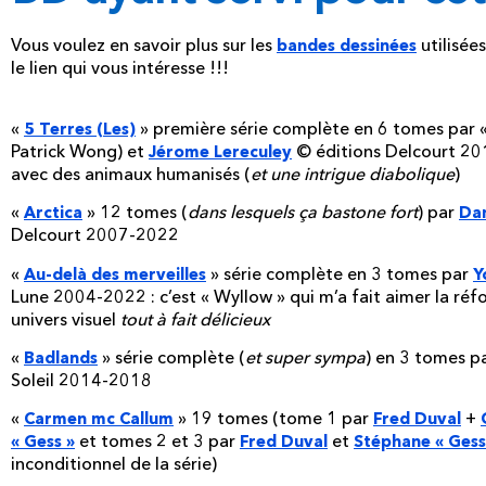
Vous voulez en savoir plus sur les
utilisées
bandes dessinées
le lien qui vous intéresse !!!
«
» première série complète en 6 tomes par 
5 Terres (Les)
Patrick Wong) et
© éditions Delcourt 201
Jérome Lereculey
avec des animaux humanisés (
et une intrigue diabolique
)
«
» 12 tomes (
dans lesquels ça bastone fort
) par
Arctica
Dan
Delcourt 2007-2022
«
» série complète en 3 tomes par
Au-delà des merveilles
Y
Lune 2004-2022 : c’est « Wyllow » qui m’a fait aimer la ré
univers visuel
tout à fait délicieux
«
» série complète (
et super sympa
) en 3 tomes p
Badlands
Soleil 2014-2018
«
» 19 tomes (tome 1 par
+
Carmen mc Callum
Fred Duval
et tomes 2 et 3 par
et
« Gess »
Fred Duval
Stéphane « Gess
inconditionnel de la série)