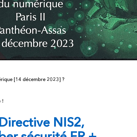
mérique [14 décembre 2023] ?
 !
 Directive NIS2,
yber sécurité FR +