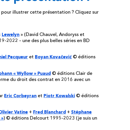
 pour illustrer cette présentation ? Cliquez sur
«
» (David Chauvel, Andoryss et
Lewelyn
9-2022 – une des plus belles séries en BD
et
© éditions
iel Pecqueur
Boyan Kovačević
© éditions Clair de
ohann « Wyllow » Puaud
forme du droit des contrat en 2016 avec un
ar
et
© éditions
Eric Corbeyran
Piotr Kowalski
+
+
Olivier Vatine
Fred Blanchard
Stéphane
) © éditions Delcourt 1995-2023 (je suis un
 »