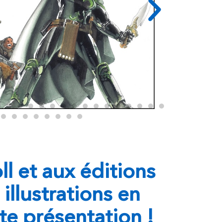
ll et aux éditions
 illustrations en
te présentation !