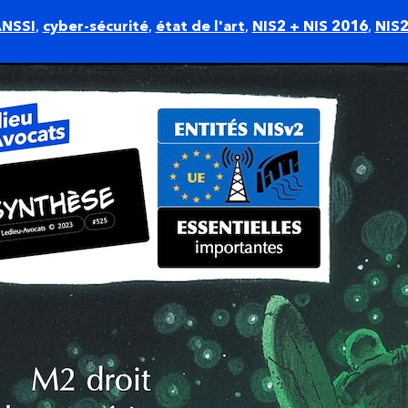
NSSI
,
cyber-sécurité
,
état de l'art
,
NIS2 + NIS 2016
,
NIS2