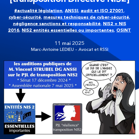
#actualité législation
,
ANSSI
,
audit et ISO 27001
,
cyber-sécurité
,
mesures techniques de cyber-sécurité
,
négligence sanctions et responsabilité
,
NIS2 + NIS
2016
,
NIS2 entités essentielles ou importantes
,
OSINT
11 mai 2025
Marc-Antoine LEDIEU – Avocat et RSSI