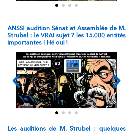
ANSSI audition Sénat et Assemblée de M.
Strubel : le VRAI sujet ? les 15.000 entités
importantes ! Hé oui !
Les auditions de M. Strubel : quelques