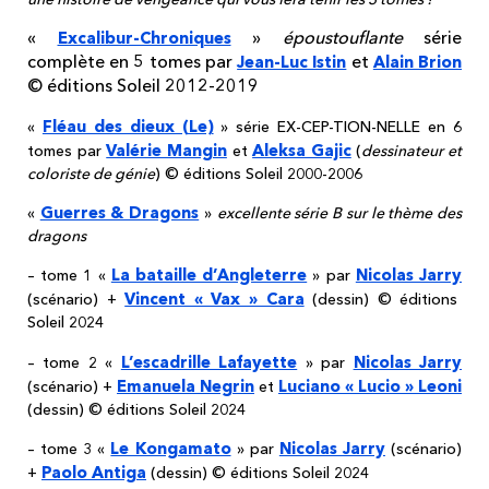
«
»
époustouflante
série
Excalibur-Chroniques
complète en 5 tomes par
et
Jean-Luc Istin
Alain Brion
© éditions Soleil 2012-2019
Fléau des dieux (Le)
«
» série EX-CEP-TION-NELLE en 6
Valérie Mangin
Aleksa Gajic
tomes par
et
(
dessinateur et
coloriste de génie
) © éditions Soleil 2000-2006
Guerres & Dragons
«
»
excellente série B sur le thème des
dragons
La bataille d’Angleterre
Nicolas Jarry
– tome 1 «
» par
Vincent « Vax » Cara
(scénario) +
(dessin) © éditions
Soleil 2024
L’escadrille Lafayette
Nicolas Jarry
– tome 2 «
» par
Emanuela Negrin
Luciano « Lucio » Leoni
(scénario) +
et
(dessin) © éditions Soleil 2024
Le Kongamato
Nicolas Jarry
– tome 3 «
» par
(scénario)
Paolo Antiga
+
(dessin) © éditions Soleil 2024