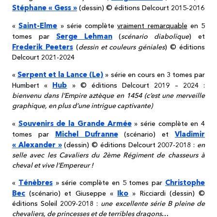
Stéphane « Gess »
(dessin) © éditions Delcourt 2015-2016
Saint-Elme
«
» série complète
vraiment remarquable
en 5
Serge Lehman
tomes par
(
scénario diabolique
) et
Frederik Peeters
(
dessin et couleurs géniales
) © éditions
Delcourt 2021-2024
Serpent et la Lance (Le)
«
» série en cours en 3 tomes par
Hub
Humbert «
» © éditions Delcourt 2019 – 2024 :
bienvenu dans l’Empire aztèque en 1454 (c’est une merveille
graphique, en plus d’une intrigue captivante)
Souvenirs de la Grande Armée
«
» série complète en 4
Michel Dufranne
Vladimir
tomes par
(scénario) et
« Alexander »
(dessin) © éditions Delcourt 2007-2018 :
en
selle avec les Cavaliers du 2ème Régiment de chasseurs à
cheval et vive l’Empereur !
Ténèbres
Christophe
«
» série complète en 5 tomes par
Bec
Iko
(scénario) et Giuseppe «
» Ricciardi (dessin) ©
éditions Soleil 2009-2018 :
une excellente série B pleine de
chevaliers, de princesses et de terribles dragons
…