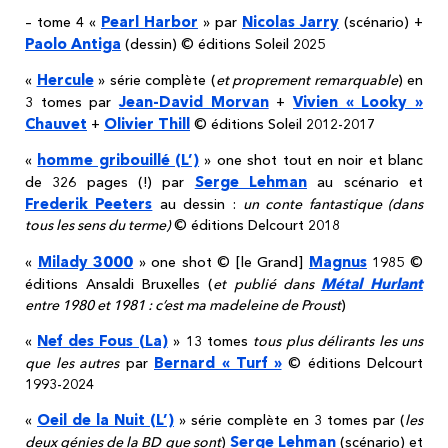
Pearl Harbor
Nicolas Jarry
– tome 4 «
» par
(scénario) +
Paolo Antiga
(dessin) © éditions Soleil 2025
Hercule
«
» série complète (
et proprement remarquable
) en
Jean-David Morvan
Vivien « Looky »
3 tomes par
+
Chauvet
Olivier Thill
+
© éditions Soleil 2012-2017
homme gribouillé (L’)
«
» one shot tout en noir et blanc
Serge Lehman
de 326 pages (!) par
au scénario et
Frederik Peeters
au dessin :
un conte fantastique (dans
tous les sens du terme)
© éditions Delcourt 2018
Milady 3000
Magnus
«
» one shot © [le Grand]
1985 ©
Métal Hurlant
éditions Ansaldi Bruxelles (
et publié dans
entre 1980 et 1981 : c’est ma madeleine de Proust
)
Nef des Fous (La)
«
» 13 tomes
tous plus délirants les uns
Bernard « Turf »
que les autres
par
© éditions Delcourt
1993-2024
Oeil de la Nuit (L’)
«
» série complète en 3 tomes par (
les
Serge Lehman
deux génies de la BD que sont
)
(scénario) et