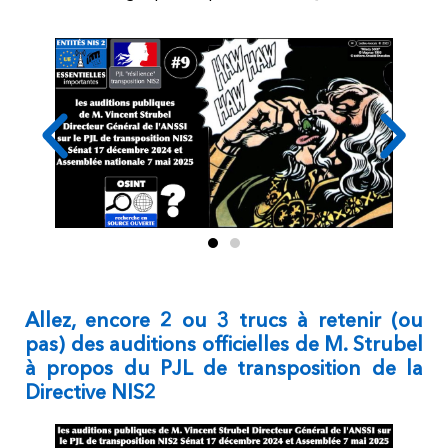
Allez, encore 2 ou 3 trucs à retenir (ou
pas) des auditions officielles de M. Strubel
à propos du PJL de transposition de la
Directive NIS2