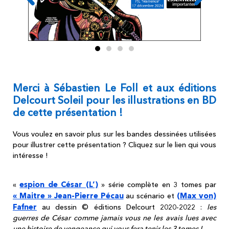
Merci à Sébastien Le Foll et aux éditions
Delcourt Soleil pour les illustrations en BD
de cette présentation !
Vous voulez en savoir plus sur les bandes dessinées utilisées
pour illustrer cette présentation ? Cliquez sur le lien qui vous
intéresse !
espion de César (L’)
«
» série complète en 3 tomes par
« Maitre » Jean-Pierre Pécau
(Max von)
au scénario et
Fafner
au dessin © éditions Delcourt 2020-2022 :
les
guerres de César comme jamais vous ne les avais lues avec
une histoire de vengeance qui vous fera tenir les 3 tomes !