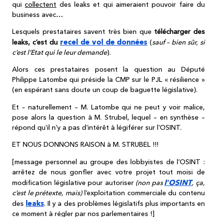
qui
collectent
des leaks et qui aimeraient pouvoir faire du
business avec…
Lesquels prestataires savent très bien que
télécharger des
recel de vol de données
leaks, c’est du
(
sauf – bien sûr, si
c’est l’Etat qui le leur demande
).
Alors ces prestataires posent la question au Député
Philippe Latombe qui préside la CMP sur le PJL « résilience »
(en espérant sans doute un coup de baguette législative).
Et – naturellement – M. Latombe qui ne peut y voir malice,
pose alors la question à M. Strubel, lequel – en synthèse –
répond qu’il n’y a pas d’intérêt à légiférer sur l’OSINT.
ET NOUS DONNONS RAISON à M. STRUBEL !!!
[message personnel au groupe des lobbyistes de l’OSINT :
arrêtez de nous gonfler avec votre
projet tout moisi de
l’OSINT
modification législative pour autoriser
(non pas
, ça,
c’est le prétexte, mais)
l’exploitation commerciale du contenu
leaks
des
. Il y a des problèmes législatifs plus importants en
ce moment à régler par nos parlementaires !]