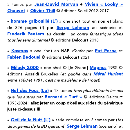
Jean-David Morvan
Vivien « Looky »
3 tomes par
+
Chauvet
Olivier Thill
+
© éditions Soleil 2012-2017
homme gribouillé (L’)
«
» one shot tout en noir et blanc
Serge Lehman
de 326 pages (!) par
au scénario et
Frederik Peeters
au dessin :
un conte fantastique (dans
tous les sens du terme)
© éditions Delcourt 2018
Kosmos
Pat Perna
«
» one shot en N&B
d’enfer
par
et
Fabien Bedouel
© éditions Delcourt 2021
Milady 3000
Magnus
«
» one shot © [le Grand]
1985 ©
Métal Hurlant
éditions Ansaldi Bruxelles (
et publié dans
entre 1980 et 1981 : c’est ma madeleine de Proust
)
Nef des Fous (La)
«
» 13 tomes
tous plus délirants les uns
Bernard « Turf »
que les autres
par
© éditions Delcourt
1993-2024 :
allez jeter un coup d’oeil aux slides du générique
juste ci-dessus !!!
Oeil de la Nuit (L’)
«
» série complète en 3 tomes par (
les
Serge Lehman
deux génies de la BD que sont
)
(scénario) et