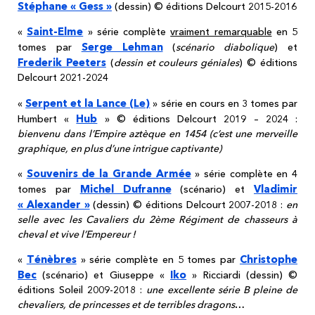
Stéphane « Gess »
(dessin) © éditions Delcourt 2015-2016
Saint-Elme
«
» série complète
vraiment remarquable
en 5
Serge Lehman
tomes par
(
scénario diabolique
) et
Frederik Peeters
(
dessin et couleurs géniales
) © éditions
Delcourt 2021-2024
Serpent et la Lance (Le)
«
» série en cours en 3 tomes par
Hub
Humbert «
» © éditions Delcourt 2019 – 2024 :
bienvenu dans l’Empire aztèque en 1454 (c’est une merveille
graphique, en plus d’une intrigue captivante)
Souvenirs de la Grande Armée
«
» série complète en 4
Michel Dufranne
Vladimir
tomes par
(scénario) et
« Alexander »
(dessin) © éditions Delcourt 2007-2018 :
en
selle avec les Cavaliers du 2ème Régiment de chasseurs à
cheval et vive l’Empereur !
Ténèbres
Christophe
«
» série complète en 5 tomes par
Bec
Iko
(scénario) et Giuseppe «
» Ricciardi (dessin) ©
éditions Soleil 2009-2018 :
une excellente série B pleine de
chevaliers, de princesses et de terribles dragons
…