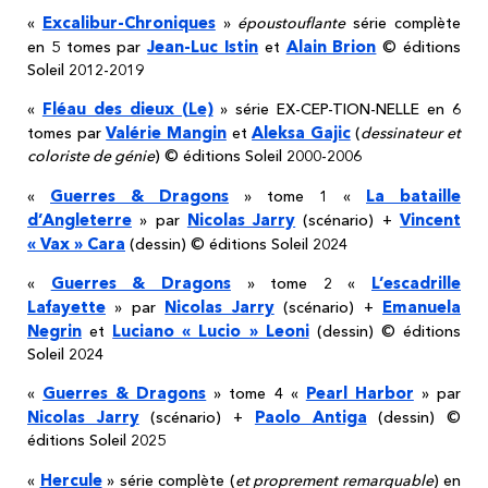
Excalibur-Chroniques
«
»
époustouflante
série complète
Jean-Luc Istin
Alain Brion
en 5 tomes par
et
© éditions
Soleil 2012-2019
Fléau des dieux (Le)
«
» série EX-CEP-TION-NELLE en 6
Valérie Mangin
Aleksa Gajic
tomes par
et
(
dessinateur et
coloriste de génie
) © éditions Soleil 2000-2006
Guerres & Dragons
La bataille
«
» tome 1 «
d’Angleterre
Nicolas Jarry
Vincent
» par
(scénario) +
« Vax » Cara
(dessin) © éditions Soleil 2024
Guerres & Dragons
L’escadrille
«
» tome 2 «
Lafayette
Nicolas Jarry
Emanuela
» par
(scénario) +
Negrin
Luciano « Lucio » Leoni
et
(dessin) © éditions
Soleil 2024
Guerres & Dragons
Pearl Harbor
«
» tome 4 «
» par
Nicolas Jarry
Paolo Antiga
(scénario) +
(dessin) ©
éditions Soleil 2025
Hercule
«
» série complète (
et proprement remarquable
) en