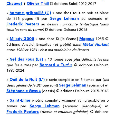
Chauvet
Olivier Thill
+
© éditions Soleil 2012-2017
homme gribouillé (L’)
«
» one shot tout en noir et blanc
Serge Lehman
de 326 pages (!) par
au scénario et
Frederik Peeters
au dessin :
un conte fantastique (dans
tous les sens du terme)
© éditions Delcourt 2018
Milady 3000
Magnus
«
» one shot © [le Grand]
1985 ©
Métal Hurlant
éditions Ansaldi Bruxelles (
et publié dans
entre 1980 et 1981 : c’est ma madeleine de Proust
)
Nef des Fous (La)
«
» 13 tomes
tous plus délirants les uns
Bernard « Turf »
que les autres
par
© éditions Delcourt
1993-2024
Oeil de la Nuit (L’)
«
» série complète en 3 tomes par (
les
Serge Lehman
deux génies de la BD que sont
)
(scénario) et
Stéphane « Gess »
(dessin) © éditions Delcourt 2015-2016
Saint-Elme
«
» série complète
vraiment remarquable
en 5
Serge Lehman
tomes par
(
scénario diabolique
) et
Frederik Peeters
(
dessin et couleurs géniales
) © éditions