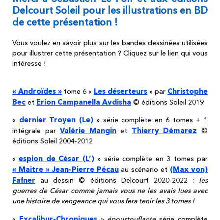
Delcourt Soleil pour les illustrations en BD
de cette présentation !
Vous voulez en savoir plus sur les bandes dessinées utilisées
pour illustrer cette présentation ? Cliquez sur le lien qui vous
intéresse !
« Androïdes »
Les déserteurs
Christophe
tome 6 «
» par
Bec
Erion Campanella Avdisha
et
© éditions Soleil 2019
dernier Troyen (Le)
«
» série complète en 6 tomes + 1
Valérie Mangin
Thierry Démarez
intégrale par
et
©
éditions Soleil 2004-2012
espion de César (L’)
«
» série complète en 3 tomes par
« Maitre » Jean-Pierre Pécau
(Max von)
au scénario et
Fafner
au dessin © éditions Delcourt 2020-2022 :
les
guerres de César comme jamais vous ne les avais lues avec
une histoire de vengeance qui vous fera tenir les 3 tomes !
Excalibur-Chroniques
«
»
époustouflante
série complète