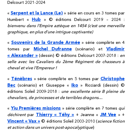
Delcourt 2021-2024
Serpent et la Lance (Le)
«
» série en cours en 3 tomes par
Hub
Humbert «
» © éditions Delcourt 2019 – 2024 :
bienvenu dans l’Empire aztèque en 1454 (c’est une merveille
graphique, en plus d’une intrigue captivante)
Souvenirs de la Grande Armée
«
» série complète en 4
Michel Dufranne
Vladimir
tomes par
(scénario) et
« Alexander »
(dessin) © éditions Delcourt 2007-2018 :
en
selle avec les Cavaliers du 2ème Régiment de chasseurs à
cheval et vive l’Empereur !
Ténèbres
Christophe
«
» série complète en 5 tomes par
Bec
Iko
(scénario) et Giuseppe «
» Ricciardi (dessin) ©
éditions Soleil 2009-2018 :
une excellente série B pleine de
chevaliers, de princesses et de terribles dragons
…
Yiu Premières missions
«
» série complète en 7 tomes
qui
Thierry « Téhy »
JM Vee
déchirent
par
+ Jeanne «
» +
Vincent « Vax »
© éditions Soleil 2003-2010 (
science fiction
et action dans un univers post-apocalyptique
)