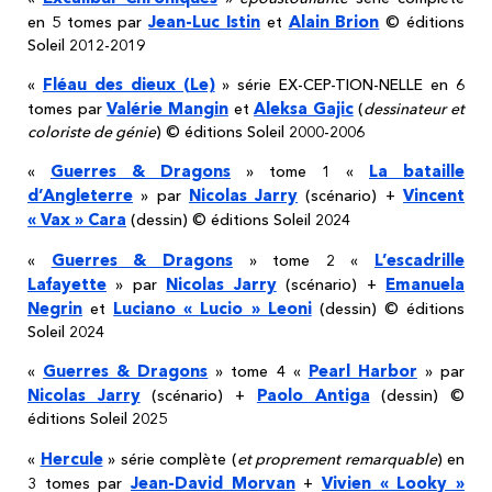
Jean-Luc Istin
Alain Brion
en 5 tomes par
et
© éditions
Soleil 2012-2019
Fléau des dieux (Le)
«
» série EX-CEP-TION-NELLE en 6
Valérie Mangin
Aleksa Gajic
tomes par
et
(
dessinateur et
coloriste de génie
) © éditions Soleil 2000-2006
Guerres & Dragons
La bataille
«
» tome 1 «
d’Angleterre
Nicolas Jarry
Vincent
» par
(scénario) +
« Vax » Cara
(dessin) © éditions Soleil 2024
Guerres & Dragons
L’escadrille
«
» tome 2 «
Lafayette
Nicolas Jarry
Emanuela
» par
(scénario) +
Negrin
Luciano « Lucio » Leoni
et
(dessin) © éditions
Soleil 2024
Guerres & Dragons
Pearl Harbor
«
» tome 4 «
» par
Nicolas Jarry
Paolo Antiga
(scénario) +
(dessin) ©
éditions Soleil 2025
Hercule
«
» série complète (
et proprement remarquable
) en
Jean-David Morvan
Vivien « Looky »
3 tomes par
+