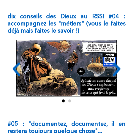
dix conseils des Dieux au RSSI #04 :
accompagnez les "métiers" (vous le faites
déjà mais faites le savoir !)
#05 : "documentez, documentez, il en
restera toujours quelque chose"...