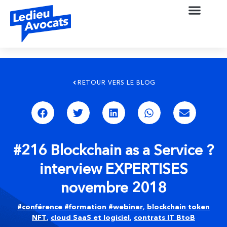
RETOUR VERS LE BLOG
#216 Blockchain as a Service ?
interview EXPERTISES
novembre 2018
#conférence #formation #webinar
,
blockchain token
NFT
,
cloud SaaS et logiciel
,
contrats IT BtoB