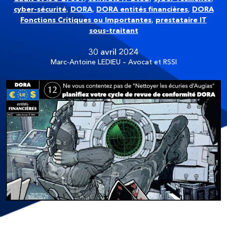
cyber-sécurité
,
DORA
,
DORA entités financières
,
DORA
Fonctions Critiques ou Importantes
,
prestataire IT
sous-traitant
30 avril 2024
Marc-Antoine LEDIEU – Avocat et RSSI