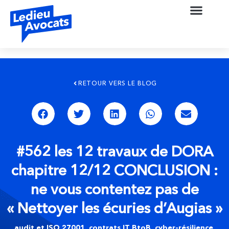
RETOUR VERS LE BLOG
#562 les 12 travaux de DORA
chapitre 12/12 CONCLUSION :
ne vous contentez pas de
« Nettoyer les écuries d’Augias »
audit et ISO 27001
,
contrats IT BtoB
,
cyber-résilience
,