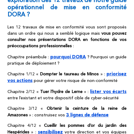
exploration des 12 travaux de notre guide
opérationnel de mise en conformité
DORA ?
Les 12 travaux de mise en conformité vous sont proposés
dans un ordre qui nous a semblé logique mais
vous pouvez
consulter nos présentations DORA en fonctions de vos
préoccupations professionnelles
:
pourquoi DORA
Chapitre préambule :
? Pourquoi un guide
pratique de déploiement ?
priorisez
Chapitre 1/12 «
Dompter le taureau de Minos
» :
vos actions
pour gérer votre risque de non-conformité
lister vos écarts
Chapitre 2/12 «
Tuer l’hydre de Lerne
» :
entre l’existant et votre dispositif cible de cyber-sécurité
Chapitre 3/12 «
Obtenir la ceinture de la reine de
3 lignes de défense
Amazones
» : construisez vos
Chapitre 4/12 «
Cueillir les pommes d’or du jardin des
sensibilisez
Hespérides
» :
votre direction et vos équipes