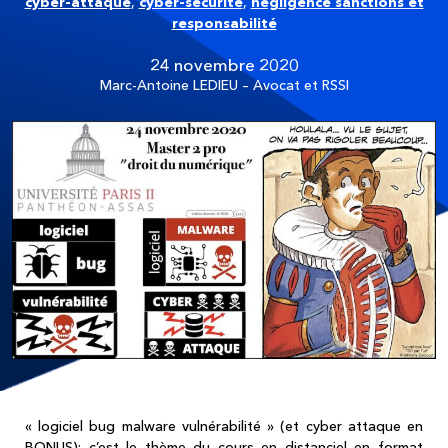
cyber-attaque
,
cyber-sécurité
,
négligence sanctions et
responsabilité
24 novembre 2020
Marc-Antoine LEDIEU – Avocat et RSSI
« logiciel bug malware vulnérabilité » (et cyber attaque en
BONUS): c’est le thème du cours en distanciel en format