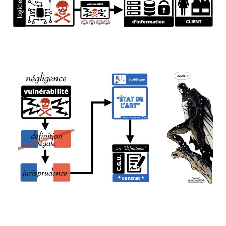
vulnérabilité : le problème de l'insécurité
des systèmes d'information
BONUS malware + vulnérabilité = risque
de cyber attaque !