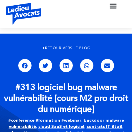
RETOUR VERS LE BLOG
#313 logiciel bug malware
vulnérabilité [cours M2 pro droit
du numérique]
#conférence #formation #webinar
,
backdoor malware
vulnérabilité
,
cloud SaaS et logiciel
,
contrats IT BtoB
,