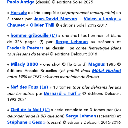
Paolo Antiga
(dessin) © éditions Soleil 2025
Hercule
«
» série complète (
et proprement remarquable
) en
Jean-David Morvan
Vivien « Looky »
3 tomes par
+
Chauvet
Olivier Thill
+
© éditions Soleil 2012-2017
homme gribouillé (L’)
«
» one shot tout en noir et blanc
Serge Lehman
de 326 pages (!) par
au scénario et
Frederik Peeters
au dessin :
un conte fantastique (dans
tous les sens du terme)
© éditions Delcourt 2018
Milady 3000
Magnus
«
» one shot © [le Grand]
1985 ©
Métal Hurlant
éditions Ansaldi Bruxelles (
et publié dans
entre 1980 et 1981 : c’est ma madeleine de Proust
)
Nef des Fous (La)
«
» 13 tomes
tous plus délirants les uns
Bernard « Turf »
que les autres
par
© éditions Delcourt
1993-2024
Oeil de la Nuit (L’)
«
» série complète en 3 tomes par (
les
Serge Lehman
deux génies de la BD que sont
)
(scénario) et
Stéphane « Gess »
(dessin) © éditions Delcourt 2015-2016