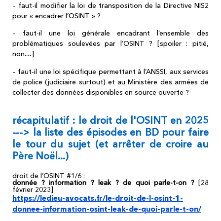
– faut-il modifier la loi de transposition de la Directive NIS2
pour « encadrer l’OSINT » ?
– faut-il une loi générale encadrant l’ensemble des
problématiques soulevées par l’OSINT ? [spoiler : pitié,
non…]
– faut-il une loi spécifique permettant à l’ANSSI, aux services
de police (judiciaire surtout) et au Ministère des armées de
collecter des données disponibles en source ouverte ?
récapitulatif : le droit de l'OSINT en 2025
---> la liste des épisodes en BD pour faire
le tour du sujet (et arrêter de croire au
Père Noël...)
droit de l’OSINT #1/6 :
donnée ? information ? leak ? de quoi parle-t-on ?
[28
février 2023]
https://ledieu-avocats.fr/le-droit-de-l-osint-1-
donnee-information-osint-leak-de-quoi-parle-t-on/