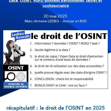
Data
,
OSINT
,
RGPD données personnelles
,
secret et
confidentialité
20 mai 2025
Marc-Antoine LEDIEU – Avocat et RSSI
récapitulatif : le droit de l’OSINT en 2025