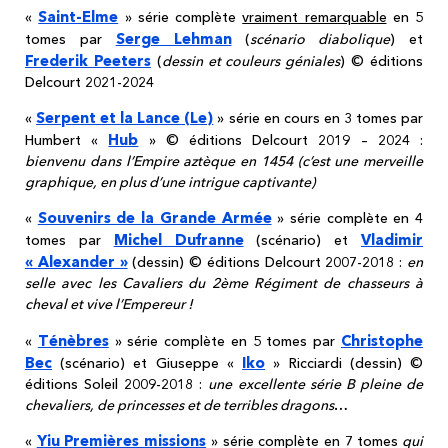
Saint-Elme
«
» série complète
vraiment remarquable
en 5
Serge Lehman
tomes par
(
scénario diabolique
) et
Frederik Peeters
(
dessin et couleurs géniales
) © éditions
Delcourt 2021-2024
Serpent et la Lance (Le)
«
» série en cours en 3 tomes par
Hub
Humbert «
» © éditions Delcourt 2019 – 2024 :
bienvenu dans l’Empire aztèque en 1454 (c’est une merveille
graphique, en plus d’une intrigue captivante)
Souvenirs de la Grande Armée
«
» série complète en 4
Michel Dufranne
Vladimir
tomes par
(scénario) et
« Alexander »
(dessin) © éditions Delcourt 2007-2018 :
en
selle avec les Cavaliers du 2ème Régiment de chasseurs à
cheval et vive l’Empereur !
Ténèbres
Christophe
«
» série complète en 5 tomes par
Bec
Iko
(scénario) et Giuseppe «
» Ricciardi (dessin) ©
éditions Soleil 2009-2018 :
une excellente série B pleine de
chevaliers, de princesses et de terribles dragons
…
Yiu Premières missions
«
» série complète en 7 tomes
qui