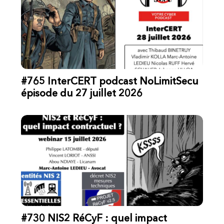
#765 InterCERT podcast NoLimitSecu
épisode du 27 juillet 2026
#730 NIS2 RéCyF : quel impact