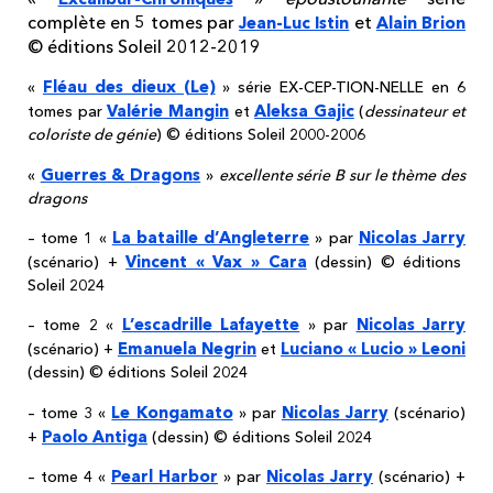
complète en 5 tomes par
et
Jean-Luc Istin
Alain Brion
© éditions Soleil 2012-2019
Fléau des dieux (Le)
«
» série EX-CEP-TION-NELLE en 6
Valérie Mangin
Aleksa Gajic
tomes par
et
(
dessinateur et
coloriste de génie
) © éditions Soleil 2000-2006
Guerres & Dragons
«
»
excellente série B sur le thème des
dragons
La bataille d’Angleterre
Nicolas Jarry
– tome 1 «
» par
Vincent « Vax » Cara
(scénario) +
(dessin) © éditions
Soleil 2024
L’escadrille Lafayette
Nicolas Jarry
– tome 2 «
» par
Emanuela Negrin
Luciano « Lucio » Leoni
(scénario) +
et
(dessin) © éditions Soleil 2024
Le Kongamato
Nicolas Jarry
– tome 3 «
» par
(scénario)
Paolo Antiga
+
(dessin) © éditions Soleil 2024
Pearl Harbor
Nicolas Jarry
– tome 4 «
» par
(scénario) +