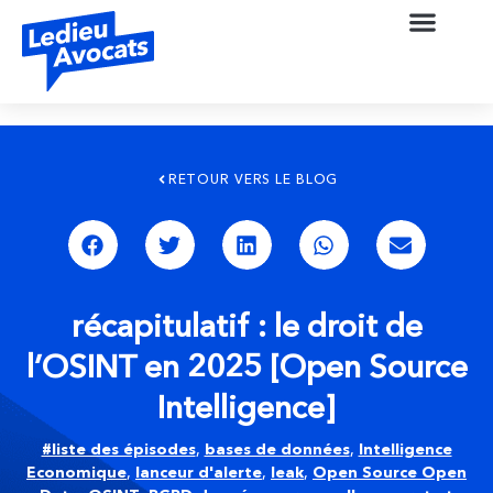
RETOUR VERS LE BLOG
récapitulatif : le droit de
l’OSINT en 2025 [Open Source
Intelligence]
#liste des épisodes
,
bases de données
,
Intelligence
Economique
,
lanceur d'alerte
,
leak
,
Open Source Open