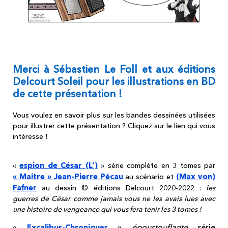
Merci à Sébastien Le Foll et aux éditions
Delcourt Soleil pour les illustrations en BD
de cette présentation !
Vous voulez en savoir plus sur les bandes dessinées utilisées
pour illustrer cette présentation ? Cliquez sur le lien qui vous
intéresse !
espion de César (L’)
«
» série complète en 3 tomes par
« Maitre » Jean-Pierre Pécau
(Max von)
au scénario et
Fafner
au dessin © éditions Delcourt 2020-2022 :
les
guerres de César comme jamais vous ne les avais lues avec
une histoire de vengeance qui vous fera tenir les 3 tomes !
«
»
époustouflante
série
Excalibur-Chroniques