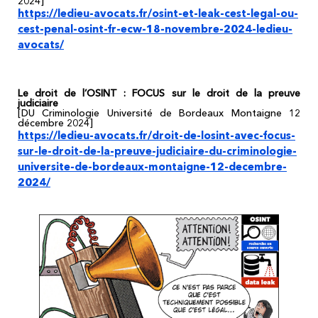
2024]
https://ledieu-avocats.fr/osint-et-leak-cest-legal-ou-
cest-penal-osint-fr-ecw-18-novembre-2024-ledieu-
avocats/
Le droit de l’OSINT : FOCUS sur le droit de la preuve
judiciaire
[DU Criminologie Université de Bordeaux Montaigne 12
décembre 2024]
https://ledieu-avocats.fr/droit-de-losint-avec-focus-
sur-le-droit-de-la-preuve-judiciaire-du-criminologie-
universite-de-bordeaux-montaigne-12-decembre-
2024/