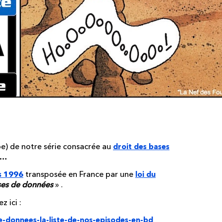
pe) de notre série consacrée au
droit des bases
e…
transposée en France par une
s 1996
loi du
ases de données
» .
z ici :
de-donnees-la-liste-de-nos-episodes-en-bd