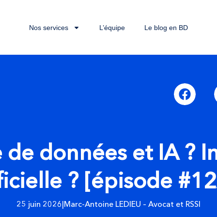
Nos services
L’équipe
Le blog en BD
 de données et IA ? In
ficielle ? [épisode #1
25 juin 2026
|
Marc-Antoine LEDIEU – Avocat et RSSI