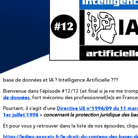
base de données et IA ? Intelligence Artificielle ???
Bienvenue dans l’épisode #12/12 (et final si je ne me trom
, fort méconnu des professionnel(le)s en Franc
de données
Pourtant, il s’agit d’une
Directive UE n°1996/09 du 11 mar
«
concernant la protection juridique des b
1er juillet 1998
Et pour vous y retrouver dans la liste de nos épisodes, clique
https://ledieu-avocats.fr/le-droit-du-contenu-des-bases-