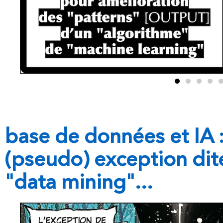
base de données et IA :
(pseudo) exception dit
"data mining"...