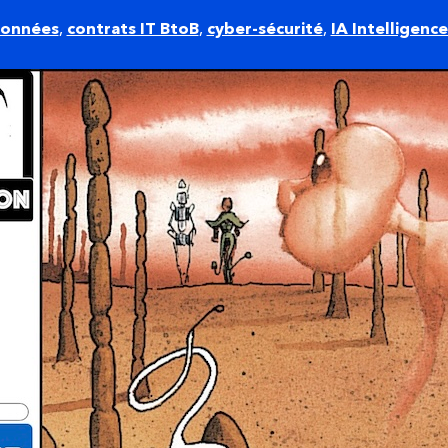
données
,
contrats IT BtoB
,
cyber-sécurité
,
IA Intelligence 