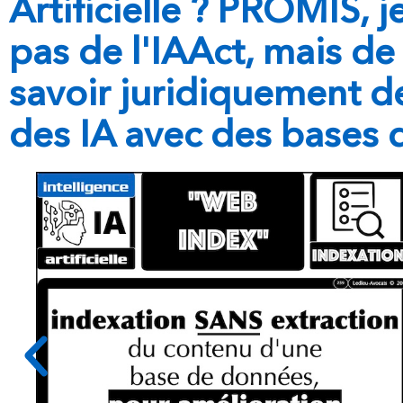
Artificielle ? PROMIS, j
pas de l'IAAct, mais de 
savoir juridiquement d
des IA avec des bases 