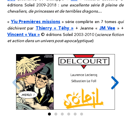
éditions Soleil 2009-2018 :
une excellente série B pleine de
chevaliers, de princesses et de terribles dragons
…
Yiu Premières missions
«
» série complète en 7 tomes
qui
Thierry « Téhy »
JM Vee
déchirent
par
+ Jeanne «
» +
Vincent « Vax »
© éditions Soleil 2003-2010 (
science fiction
et action dans un univers post-apocalyptique
)