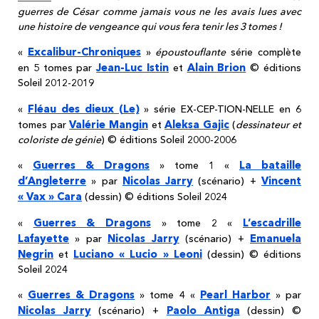
guerres de César comme jamais vous ne les avais lues avec
une histoire de vengeance qui vous fera tenir les 3 tomes !
Excalibur-Chroniques
«
»
époustouflante
série complète
Jean-Luc Istin
Alain Brion
en 5 tomes par
et
© éditions
Soleil 2012-2019
Fléau des dieux (Le)
«
» série EX-CEP-TION-NELLE en 6
Valérie Mangin
Aleksa Gajic
tomes par
et
(
dessinateur et
coloriste de génie
) © éditions Soleil 2000-2006
Guerres & Dragons
La bataille
«
» tome 1 «
d’Angleterre
Nicolas Jarry
Vincent
» par
(scénario) +
« Vax » Cara
(dessin) © éditions Soleil 2024
Guerres & Dragons
L’escadrille
«
» tome 2 «
Lafayette
Nicolas Jarry
Emanuela
» par
(scénario) +
Negrin
Luciano « Lucio » Leoni
et
(dessin) © éditions
Soleil 2024
Guerres & Dragons
Pearl Harbor
«
» tome 4 «
» par
Nicolas Jarry
Paolo Antiga
(scénario) +
(dessin) ©