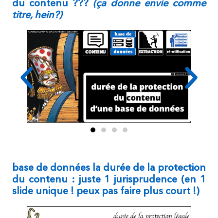
du contenu ???
(ça donne envie comme
titre, hein?)
base de données la durée de la protection
du contenu : juste 1 jurisprudence (en 1
slide unique ! peux pas faire plus court !)