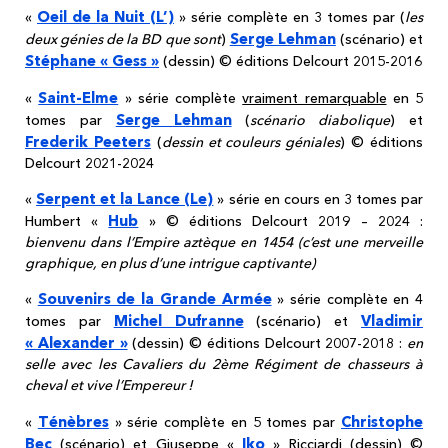
Oeil de la Nuit (L’)
«
» série complète en 3 tomes par (
les
Serge Lehman
deux génies de la BD que sont
)
(scénario) et
Stéphane « Gess »
(dessin) © éditions Delcourt 2015-2016
Saint-Elme
«
» série complète
vraiment remarquable
en 5
Serge Lehman
tomes par
(
scénario diabolique
) et
Frederik Peeters
(
dessin et couleurs géniales
) © éditions
Delcourt 2021-2024
Serpent et la Lance (Le)
«
» série en cours en 3 tomes par
Hub
Humbert «
» © éditions Delcourt 2019 – 2024 :
bienvenu dans l’Empire aztèque en 1454 (c’est une merveille
graphique, en plus d’une intrigue captivante)
Souvenirs de la Grande Armée
«
» série complète en 4
Michel Dufranne
Vladimir
tomes par
(scénario) et
« Alexander »
(dessin) © éditions Delcourt 2007-2018 :
en
selle avec les Cavaliers du 2ème Régiment de chasseurs à
cheval et vive l’Empereur !
Ténèbres
Christophe
«
» série complète en 5 tomes par
Bec
Iko
(scénario) et Giuseppe «
» Ricciardi (dessin) ©