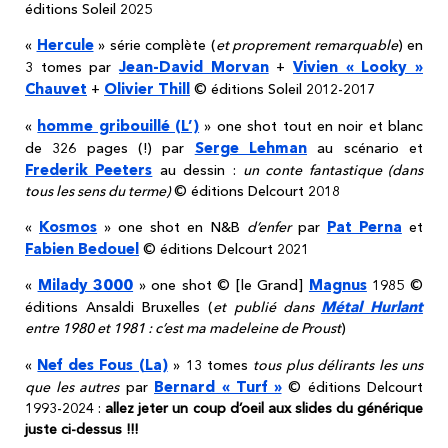
éditions Soleil 2025
Hercule
«
» série complète (
et proprement remarquable
) en
Jean-David Morvan
Vivien « Looky »
3 tomes par
+
Chauvet
Olivier Thill
+
© éditions Soleil 2012-2017
homme gribouillé (L’)
«
» one shot tout en noir et blanc
Serge Lehman
de 326 pages (!) par
au scénario et
Frederik Peeters
au dessin :
un conte fantastique (dans
tous les sens du terme)
© éditions Delcourt 2018
Kosmos
Pat Perna
«
» one shot en N&B
d’enfer
par
et
Fabien Bedouel
© éditions Delcourt 2021
Milady 3000
Magnus
«
» one shot © [le Grand]
1985 ©
Métal Hurlant
éditions Ansaldi Bruxelles (
et publié dans
entre 1980 et 1981 : c’est ma madeleine de Proust
)
Nef des Fous (La)
«
» 13 tomes
tous plus délirants les uns
Bernard « Turf »
que les autres
par
© éditions Delcourt
1993-2024 :
allez jeter un coup d’oeil aux slides du générique
juste ci-dessus !!!