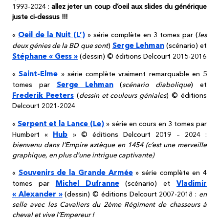
1993-2024 :
allez jeter un coup d’oeil aux slides du générique
juste ci-dessus !!!
Oeil de la Nuit (L’)
«
» série complète en 3 tomes par (
les
Serge Lehman
deux génies de la BD que sont
)
(scénario) et
Stéphane « Gess »
(dessin) © éditions Delcourt 2015-2016
Saint-Elme
«
» série complète
vraiment remarquable
en 5
Serge Lehman
tomes par
(
scénario diabolique
) et
Frederik Peeters
(
dessin et couleurs géniales
) © éditions
Delcourt 2021-2024
Serpent et la Lance (Le)
«
» série en cours en 3 tomes par
Hub
Humbert «
» © éditions Delcourt 2019 – 2024 :
bienvenu dans l’Empire aztèque en 1454 (c’est une merveille
graphique, en plus d’une intrigue captivante)
Souvenirs de la Grande Armée
«
» série complète en 4
Michel Dufranne
Vladimir
tomes par
(scénario) et
« Alexander »
(dessin) © éditions Delcourt 2007-2018 :
en
selle avec les Cavaliers du 2ème Régiment de chasseurs à
cheval et vive l’Empereur !