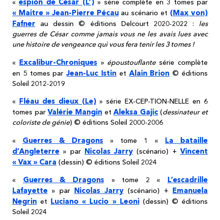
espion de César (L’)
«
» série complète en 3 tomes par
« Maitre » Jean-Pierre Pécau
(Max von)
au scénario et
Fafner
au dessin © éditions Delcourt 2020-2022 :
les
guerres de César comme jamais vous ne les avais lues avec
une histoire de vengeance qui vous fera tenir les 3 tomes !
Excalibur-Chroniques
«
»
époustouflante
série complète
Jean-Luc Istin
Alain Brion
en 5 tomes par
et
© éditions
Soleil 2012-2019
Fléau des dieux (Le)
«
» série EX-CEP-TION-NELLE en 6
Valérie Mangin
Aleksa Gajic
tomes par
et
(
dessinateur et
coloriste de génie
) © éditions Soleil 2000-2006
Guerres & Dragons
La bataille
«
» tome 1 «
d’Angleterre
Nicolas Jarry
Vincent
» par
(scénario) +
« Vax » Cara
(dessin) © éditions Soleil 2024
Guerres & Dragons
L’escadrille
«
» tome 2 «
Lafayette
Nicolas Jarry
Emanuela
» par
(scénario) +
Negrin
Luciano « Lucio » Leoni
et
(dessin) © éditions
Soleil 2024