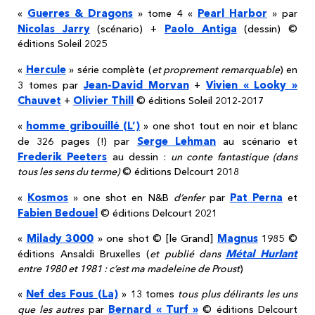
Guerres & Dragons
Pearl Harbor
«
» tome 4 «
» par
Nicolas Jarry
Paolo Antiga
(scénario) +
(dessin) ©
éditions Soleil 2025
Hercule
«
» série complète (
et proprement remarquable
) en
Jean-David Morvan
Vivien « Looky »
3 tomes par
+
Chauvet
Olivier Thill
+
© éditions Soleil 2012-2017
homme gribouillé (L’)
«
» one shot tout en noir et blanc
Serge Lehman
de 326 pages (!) par
au scénario et
Frederik Peeters
au dessin :
un conte fantastique (dans
tous les sens du terme)
© éditions Delcourt 2018
Kosmos
Pat Perna
«
» one shot en N&B
d’enfer
par
et
Fabien Bedouel
© éditions Delcourt 2021
Milady 3000
Magnus
«
» one shot © [le Grand]
1985 ©
Métal Hurlant
éditions Ansaldi Bruxelles (
et publié dans
entre 1980 et 1981 : c’est ma madeleine de Proust
)
Nef des Fous (La)
«
» 13 tomes
tous plus délirants les uns
Bernard « Turf »
que les autres
par
© éditions Delcourt