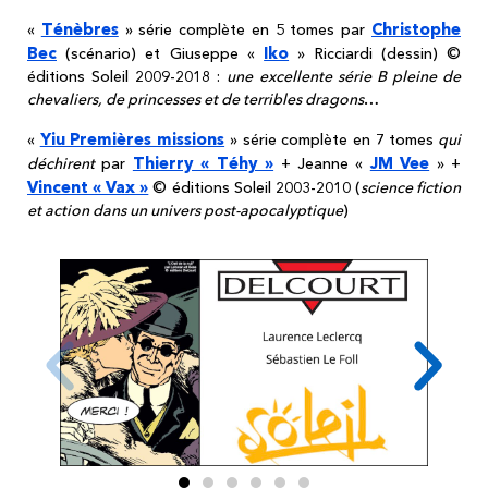
Ténèbres
Christophe
«
» série complète en 5 tomes par
Bec
Iko
(scénario) et Giuseppe «
» Ricciardi (dessin) ©
éditions Soleil 2009-2018 :
une excellente série B pleine de
chevaliers, de princesses et de terribles dragons
…
Yiu Premières missions
«
» série complète en 7 tomes
qui
Thierry « Téhy »
JM Vee
déchirent
par
+ Jeanne «
» +
Vincent « Vax »
© éditions Soleil 2003-2010 (
science fiction
et action dans un univers post-apocalyptique
)