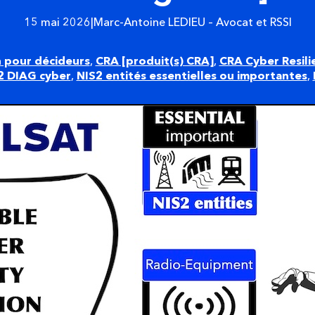
15 mai 2026
|
Marc-Antoine LEDIEU – Avocat et RSSI
n pour décideurs
,
CRA [produit(s) CRA]
,
CRA Cyber Resili
2 DIAG cyber
,
NIS2 entités essentielles ou importantes
,