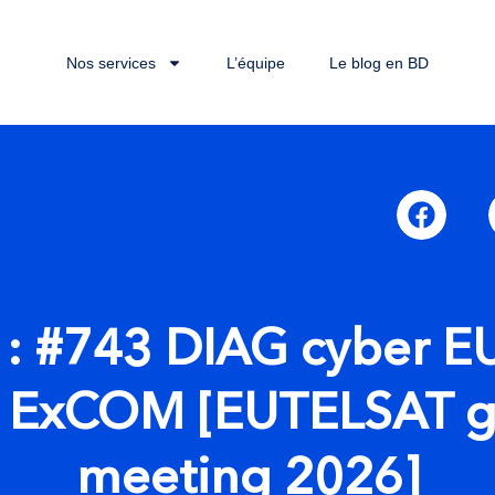
Nos services
L’équipe
Le blog en BD
 : #743 DIAG cyber 
on ExCOM [EUTELSAT 
meeting 2026]