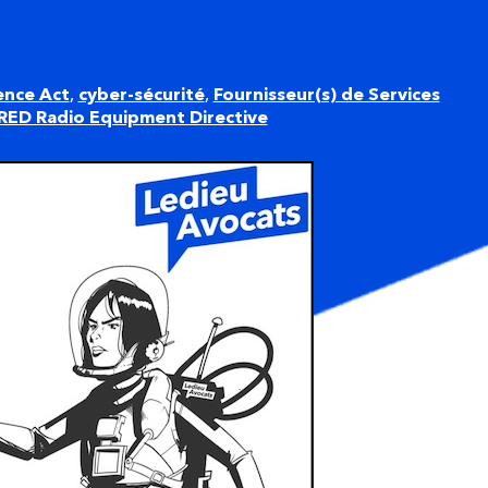
ence Act
,
cyber-sécurité
,
Fournisseur(s) de Services
RED Radio Equipment Directive